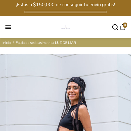
¡Estás a
$150,000
de conseguir tu envío gratis!
0
Inicio
/
Falda de seda asimetrica LUZ DE MAR