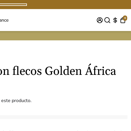
0
ance
n flecos Golden África
 este producto.