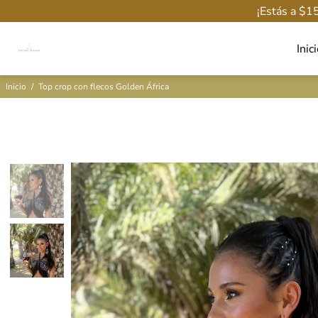
¡Estás a
$1
Inic
Inicio
/
Top crop con flecos Golden África