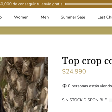
50,000
de conseguir tu envío gratis!
io
Women
Men
Summer Sale
Last Ch
Top crop co
$24.990
0
personas están viendo
SIN STOCK DISPONIBLE